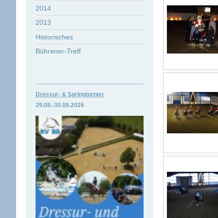
2014
2013
Historisches
Bührener-Treff
Dressur- & Springturnier
29.08.-30.
08.2026