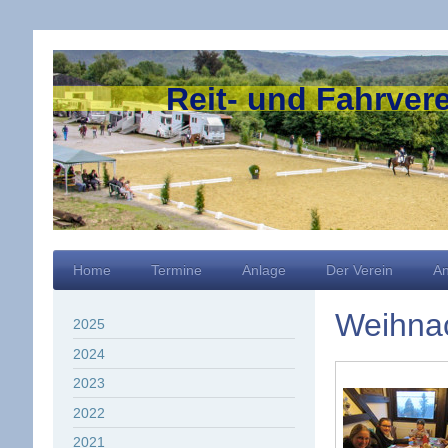
Reit- und Fahrvere
Home
Termine
Anlage
Der Verein
An
Weihnac
2025
2024
2023
2022
2021