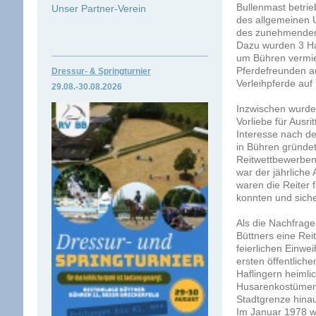
Bullenmast betri
Unser Partner-Verein
des allgemeinen U
des zunehmenden T
Dazu wurden 3 Haf
um Bühren vermie
Pferdefreunden a
Dressur- & Springturnier
Verleihpferde auf
29.08.-30.
08.2026
Inzwischen wurden
Vorliebe für Ausri
Interesse nach de
in Bühren gründet
Reitwettbewerben
war der jährliche
waren die Reiter 
konnten und sich
Als die Nachfrage
Büttners eine Rei
feierlichen Einwe
ersten öffentlich
Haflingern heimli
Husarenkostümen 
Stadtgrenze hina
Im Januar 1978 wu