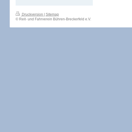
Druckversion
|
Sitemap
© Reit- und Fahrverein Bühren-Breckerfeld e.V.