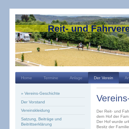
Reit- und Fahrvere
Home
Termine
Anlage
Der Verein
An
Vereins-Geschichte
Vereins
Der Vorstand
Vereinskleidung
Der Reit- und Fah
dem Hof der Famil
Satzung, Beiträge und
Der Hof wurde urk
Beitrittserklärung
Besitz der Famili